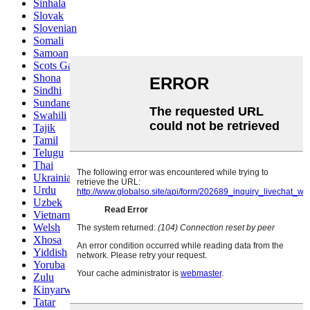
Sinhala
Slovak
Slovenian
Somali
Samoan
Scots Gaelic
Shona
Sindhi
Sundanese
Swahili
Tajik
Tamil
Telugu
Thai
Ukrainian
Urdu
Uzbek
Vietnamese
Welsh
Xhosa
Yiddish
Yoruba
Zulu
Kinyarwanda
Tatar