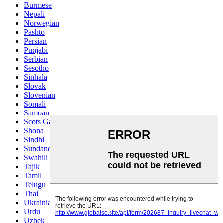
Burmese
Nepali
Norwegian
Pashto
Persian
Punjabi
Serbian
Sesotho
Sinhala
Slovak
Slovenian
Somali
Samoan
Scots Gaelic
Shona
Sindhi
Sundanese
Swahili
Tajik
Tamil
Telugu
Thai
Ukrainian
Urdu
Uzbek