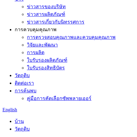
ข่าวสารของบริษัท
ข่าวสารผลิตภัณฑ์
ข่าวสารเกี่ยวกับนิทรรศการ
การควบคุมคุณภาพ
การตรวจสอบคุณภาพและควบคุมคุณภาพ
วิจัยและพัฒนา
การผลิต
ใบรับรองผลิตภัณฑ์
ใบรับรองสิทธิบัตร
วัตถุดิบ
ติดต่อเรา
การค้นพบ
คู่มือการคัดเลือกซัพพลายเออร์
English
บ้าน
วัตถุดิบ