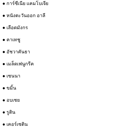
● การ์ซีเนีย แคมโบเจีย
● หนังตะวันออก อาลี
● เลือดมังกร
● คาเทชู
● อัชวาคันธา
● เมล็ดเฟนูกรีค
● เซนนา
● ขมิ้น
● อบเชย
● รูติน
● เคอร์เซติน