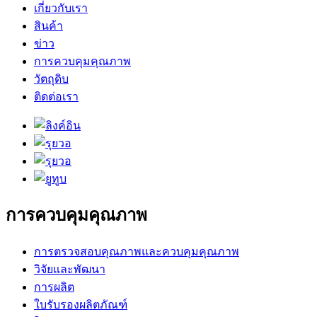
เกี่ยวกับเรา
สินค้า
ข่าว
การควบคุมคุณภาพ
วัตถุดิบ
ติดต่อเรา
การควบคุมคุณภาพ
การตรวจสอบคุณภาพและควบคุมคุณภาพ
วิจัยและพัฒนา
การผลิต
ใบรับรองผลิตภัณฑ์