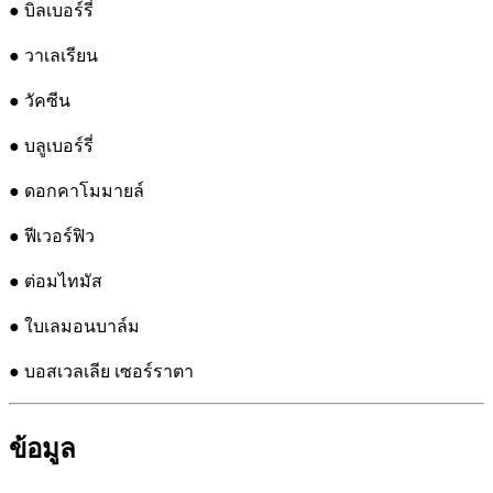
● บิลเบอร์รี่
● วาเลเรียน
● วัคซีน
● บลูเบอร์รี่
● ดอกคาโมมายล์
● ฟีเวอร์ฟิว
● ต่อมไทมัส
● ใบเลมอนบาล์ม
● บอสเวลเลีย เซอร์ราตา
ข้อมูล