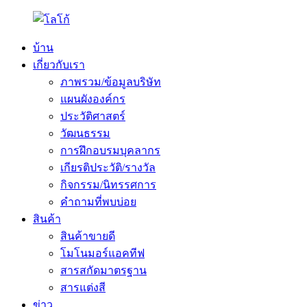
บ้าน
เกี่ยวกับเรา
ภาพรวม/ข้อมูลบริษัท
แผนผังองค์กร
ประวัติศาสตร์
วัฒนธรรม
การฝึกอบรมบุคลากร
เกียรติประวัติ/รางวัล
กิจกรรม/นิทรรศการ
คำถามที่พบบ่อย
สินค้า
สินค้าขายดี
โมโนมอร์แอคทีฟ
สารสกัดมาตรฐาน
สารแต่งสี
ข่าว