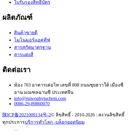
ใบรับรองสิทธิบัตร
ผลิตภัณฑ์
สินค้าขายดี
โมโนมอร์แอคทีฟ
สารสกัดมาตรฐาน
สารแต่งสี
ติดต่อเรา
ห้อง 703 อาคารเค่อไท เลขที่ 808 ถนนชุยฮวาใต้ เมืองซี
อาน มณฑลฉานซี ประเทศจีน
info@ruiwophytochem.com
0086-29-89860070
陕ICP备2021009134号-2
© ลิขสิทธิ์ - 2010-2026 : สงวนลิขสิทธิ์
ทุกประการ
บริการทั่วโลก -
บล็อกยอดนิยม